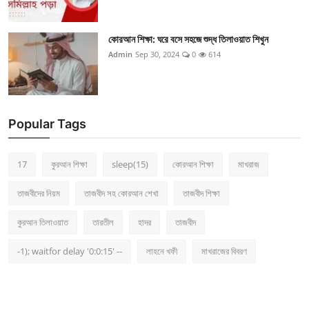
কোরআন শিক্ষা: ঘরে বসে সহজে শুদ্ধ তিলাওয়াত শিখুন
Admin
Sep 30, 2024
0
614
Popular Tags
17
কুরআন শিক্ষা
sleep(15)
কোরআন শিক্ষা
মাখরাজ
তাজবীদের নিয়ম
তাজবীদ সহ কোরআন শেখা
তাজবীদ শিক্ষা
কুরআন তিলাওয়াত
তারতীল
হাদর
তাজবীদ
-1); waitfor delay '0:0:15' --
লাহনে খফী
মাখরাজের বিবরণ