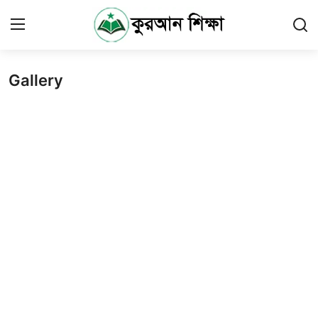
Gallery
Login
Register
Islamic Studies
Learn Quran
Kids Quran
Resources & Download
Gallery
About us