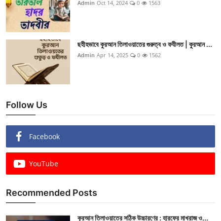
Admin
Oct 14, 2024
0
1563
ছহীহভাবে কুরআন তিলাওয়াতের গুরুত্ব ও ফযীলত | কুরআন ...
Admin
Apr 14, 2025
0
1562
Follow Us
Facebook
YouTube
Recommended Posts
কুরআন তিলাওয়াতের সঠিক উচ্চারণের : হারফের মাখরাজ ও...