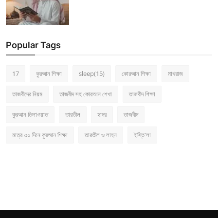
Popular Tags
17
কুরআন শিক্ষা
sleep(15)
কোরআন শিক্ষা
মাখরাজ
তাজবীদের নিয়ম
তাজবীদ সহ কোরআন শেখা
তাজবীদ শিক্ষা
কুরআন তিলাওয়াত
তারতীল
হাদর
তাজবীদ
মাত্র ৩০ দিনে কুরআন শিক্ষা
তারতীল ও লাহন
ইস্তি'লা