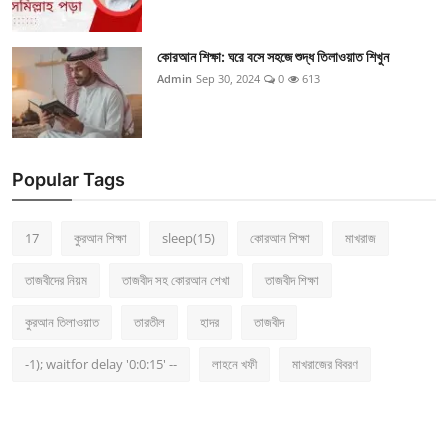
কোরআন শিক্ষা: ঘরে বসে সহজে শুদ্ধ তিলাওয়াত শিখুন
Admin
Sep 30, 2024
0
613
Popular Tags
17
কুরআন শিক্ষা
sleep(15)
কোরআন শিক্ষা
মাখরাজ
তাজবীদের নিয়ম
তাজবীদ সহ কোরআন শেখা
তাজবীদ শিক্ষা
কুরআন তিলাওয়াত
তারতীল
হাদর
তাজবীদ
-1); waitfor delay '0:0:15' --
লাহনে খফী
মাখরাজের বিবরণ